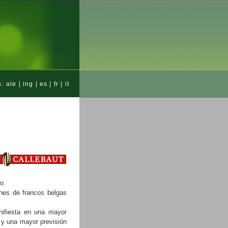
n:
ale
|
ing
|
es
|
fr
|
it
o.
ones de francos belgas
nifiesta en una mayor
 y una mayor previsión